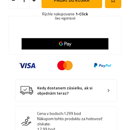
PRIDAŤ DO KOŠÍKA
Rýchle nakupovanie
1-Click
(bez registrácie)
Kedy dostanem zásielku, ak si
objednám teraz?
Cena v bodoch:
1299
bod
Nákupom tohto produktu za hotovosť
získate:
12.99
bod