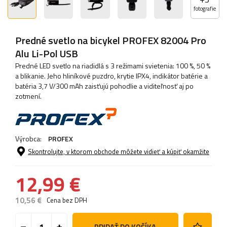
fotografie
Predné svetlo na bicykel PROFEX 82004 Pro
Alu Li-Pol USB
Predné LED svetlo na riadidlá s 3 režimami svietenia: 100 %, 50 %
a blikanie. Jeho hliníkové puzdro, krytie IPX4, indikátor batérie a
batéria 3,7 V/300 mAh zaisťujú pohodlie a viditeľnosť aj po
zotmení.
Výrobca:
PROFEX
Skontrolujte, v ktorom obchode môžete vidieť a kúpiť okamžite
12,99 €
10,56 €
Cena bez DPH