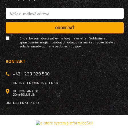
ODOBERAŤ
Chcel by som dostávať e-mailový newsletter. Súhlasím so
spracovaním mojich osobných údajov na marketingové účely v
súlade
zásady ochrany osobných údajov
KONTAKT
+421 233 329 500
UNITRAILER@UNITRAILER.SK
BUDOWLANA 30
20-469
LUBLIN
UNITRAILER SP. Z O.O.