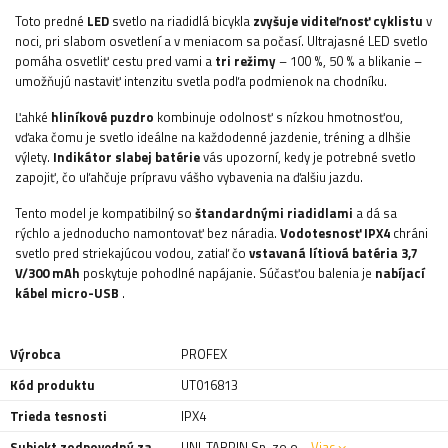
Toto predné
LED
svetlo na riadidlá bicykla
zvyšuje viditeľnosť cyklistu
v
noci, pri slabom osvetlení a v meniacom sa počasí. Ultrajasné LED svetlo
pomáha osvetliť cestu pred vami a
tri režimy
– 100 %, 50 % a blikanie –
umožňujú nastaviť intenzitu svetla podľa podmienok na chodníku.
Ľahké
hliníkové puzdro
kombinuje odolnosť s nízkou hmotnosťou,
vďaka čomu je svetlo ideálne na každodenné jazdenie, tréning a dlhšie
výlety.
Indikátor slabej batérie
vás upozorní, kedy je potrebné svetlo
zapojiť, čo uľahčuje prípravu vášho vybavenia na ďalšiu jazdu.
Tento model je kompatibilný so
štandardnými riadidlami
a dá sa
rýchlo a jednoducho namontovať bez náradia.
Vodotesnosť IPX4
chráni
svetlo pred striekajúcou vodou, zatiaľ čo
vstavaná lítiová batéria 3,7
V/300 mAh
poskytuje pohodlné napájanie. Súčasťou balenia je
nabíjací
kábel micro-USB
.
Výrobca
PROFEX
Kód produktu
UT016813
Trieda tesnosti
IPX4
Subjekt zodpovedný za
UNI-TARPIN Sp. zo.o.
Viac