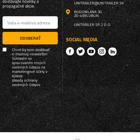
dostávajte novinky a
UNITRAILER@UNITRAILER.SK
propagačné akcie.
BUDOWLANA 30
20-469
LUBLIN
UNITRAILER SP. Z O.O.
ODOBERAŤ
SOCIAL MEDIA
Chcel by som dostávať
e-mailový newsletter.
Súhlasím so
spracovaním mojich
osobných údajov na
marketingové účely v
súlade
zásady ochrany
osobných údajov