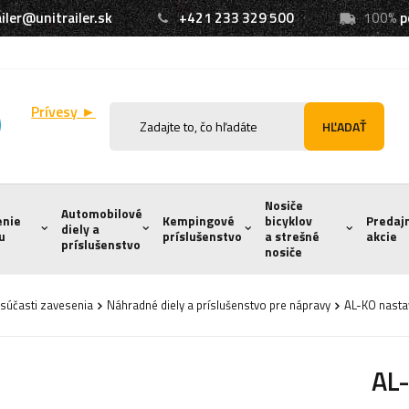
iler@unitrailer.sk
+421 233 329 500
100%
p
Prívesy ►
HĽADAŤ
Nosiče
Automobilové
enie
Kempingové
bicyklov
Predaj
diely a
u
príslušenstvo
a strešné
akcie
príslušenstvo
nosiče
súčasti zavesenia
Náhradné diely a príslušenstvo pre nápravy
AL-KO nasta
AL-