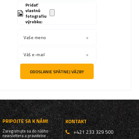
Pridať
vlastnú
fotografiu
výrobku:
Vaše meno
Váš e-mail
ODOSLANIE SPÄTNEJ VÄZBY
PRIPOJTE SA K NÁM!
KONTAKT
Zaregistrujte sa do nášho
+421 233 329 500
newslettera a pravidelne