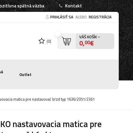
ozitívna spätná väzba
Kontakt
PRIHLÁSIŤ SA
ALEBO
REGISTRÁCIA
VÁŠ KOŠÍK
0,
€
(0)
00
né
Outlet
vovacia matica pre nastavovač bŕzd typ 1636/2051/2361
KO nastavovacia matica pre