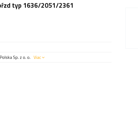
 bŕzd typ 1636/2051/2361
olska Sp. z o. o.
Viac