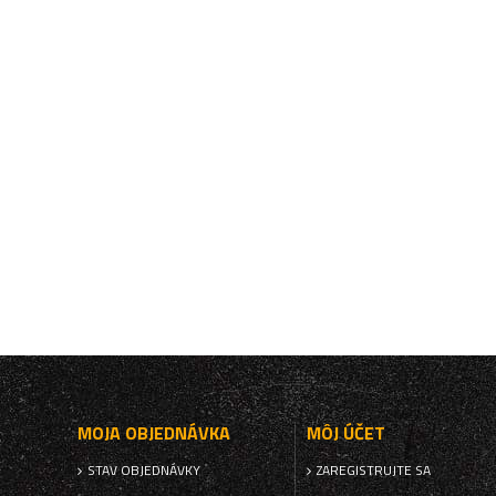
MOJA OBJEDNÁVKA
MÔJ ÚČET
STAV OBJEDNÁVKY
ZAREGISTRUJTE SA