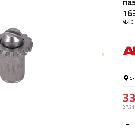
nas
16
AL-KO 
Sk
33
27,31