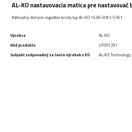
AL-KO nastavovacia matica pre nastavovač
Náhradný diel pre regulátor brzdy typ AL-KO 1636/2051/2361
Výrobca
AL-KO
Kód produktu
UT001397
Subjekt zodpovedný za tento výrobok v EÚ
AL-KO Technology P